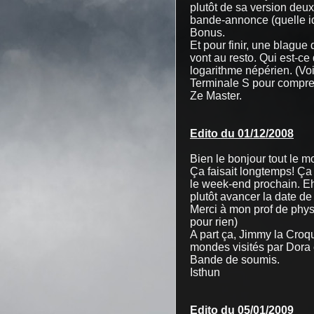
plutôt de sa version deux
bande-annonce (quelle idé
Bonus.
Et pour finir, une blague 
vont au resto. Qui est-ce
logarithme népérien. (Voi
Terminale S pour compren
Ze Master.
Edito du 01/12/2008
Bien le bonjour tout le m
Ça faisait longtemps! Ça 
le week-end prochain. Eh 
plutôt avancer la date de s
Merci à mon prof de physi
pour rien)
A part ça, Jimmy la Croqu
mondes visités par Dora e
Bande de soumis.
Isthun
Edito du 05/01/2009