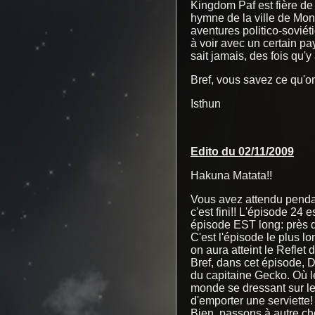
Kingdom Paf est fière de
hymne de la ville de Monsi
aventures politico-sovié
à voir avec un certain pa
sait jamais, des fois qu'y
Bref, vous savez ce qu'on
Isthun
Edito du 02/11/2009
Hakuna Matata!!
Vous avez attendu pendant
c'est fini!! L'épisode 24 es
épisode EST long: près d
C'est l'épisode le plus l
on aura atteint le Reflet 
Bref, dans cet épisode, D
du capitaine Gecko. Où l
monde se dressant sur le
d'emporter une serviette!
Bien, passons à autre ch