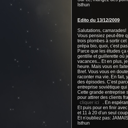
Isthun
Edito du 13/12/2009
Salutations, camarades!
Vous pensiez peut-être q
trois plombes à sortir ce
prépa bio, quoi, c'est pa
Parce que les études ça
gentille et guillerette où
vacances... Et en plus, j
heure. Mais vous en fait
Bref. Vous vous en doutez
raconter ma vie. En fait,
des épisodes. C'est parc
entreprise soviétique qui
Cette grande entreprise 
pour attirer des clients f
cliquer ici
. En espéra
Et puis pour en finir ave
et 11 à 20 d'un seul coup.
Et n'oubliez pas: JAMA
Isthun