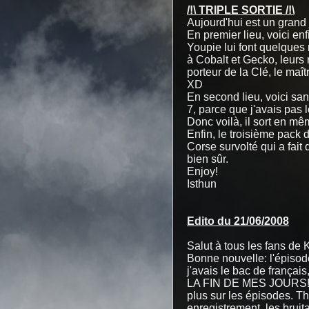
/!\ TRIPLE SORTIE /!\
Aujourd'hui est un grand
En premier lieu, voici en
Youpie lui font quelques 
à Cobalt et Gecko, leurs 
porteur de la Clé, le maî
XD
En second lieu, voici sans
7, parce que j'avais pas l
Donc voilà, il sort en mê
Enfin, le troisième pack 
Corse survolté qui a fait
bien sûr.
Enjoy!
Isthun
Edito du 21/06/2008
Salut à tous les fans de
Bonne nouvelle: l'épisode
j'avais le bac de frança
LA FIN DE MES JOURS!!!!!!
plus sur les épisodes. T
enregistrement, les bruit