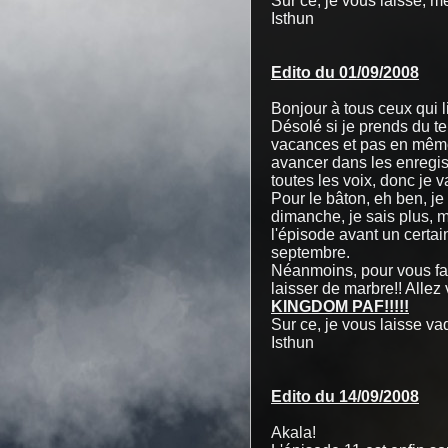
Sur ce, je vous laisse, me
Isthun
Edito du 01/09/2008
Bonjour à tous ceux qui l
Désolé si je prends du te
vacances et pas en même 
avancer dans les enregist
toutes les voix, donc je v
Pour le bâton, eh ben, j
dimanche, je sais plus, 
l'épisode avant un certai
septembre.
Néanmoins, pour vous fair
laisser de marbre!! Allez
KINGDOM PAF!!!!!
Sur ce, je vous laisse v
Isthun
Edito du 14/09/2008
Akala!