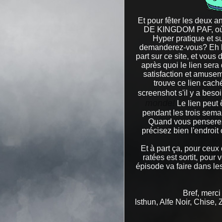
Et pour fêter les deu
DE KINGDOM PAF, où v
Hyper pratique et s
demanderez-vous? Eh bie
part sur ce site, et vou
après quoi le lien sera
satisfaction et amusem
trouve ce lien caché
screenshot s'il y a beso
monde!
Le lien peut 
pendant les trois sema
Quand vous penserez 
précisez bien l'endroit 
Et à part ça, pour ceux
ratées est sortit, pour
épisode va faire dans les
Bref, merci
Isthun, Alfe Noir, Chise