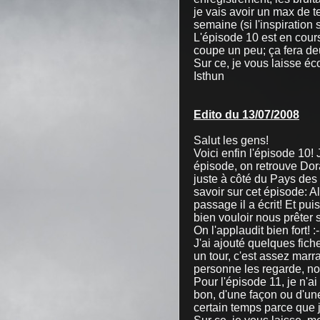
je vais avoir un max de t
semaine (si l'inspiration s
L'épisode 10 est en cours 
coupe un peu; ça fera de
Sur ce, je vous laisse éc
Isthun
Edito du 13/07/2008
Salut les gens!
Voici enfin l'épisode 10!
épisode, on retrouve Dor
juste à côté du Pays des 
savoir sur cet épisode: A
passage il a écrit! Et pui
bien vouloir nous prêter 
On l'applaudit bien fort! :
J'ai ajouté quelques fich
un tour, c'est assez marr
personne les regarde, n
Pour l'épisode 11, je n'ai
bon, d'une façon ou d'une
certain temps parce que