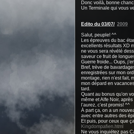
Donc voilà, bonne chance
Un Terminale qui vous ve
Edito du 03/07/
2009
Salut, peuple! ^^
Les épreuves du bac étant
excellents résultats XD 
ne vous sera révélé dess
saveur ce fruit de longu
Guerre froide... Oups, j'e
Bref, trève de bavardages,
enregistrées sur mon ordi
montage, rien n'est fait, 
mon dépard en vacances, 
tard.
Quant au bonus qu'on vou
même et Alfe Noir, après 
l'aurez, c'est promis! ^^
À part ça, on a un nouve
avec entre autres des épi
Et puis, pour ceux que ç
Kingdompafien.html
Ne vous inquiétez pas C