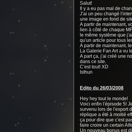
Salut!
Il y a eu pas mal de cha
J'ai un peu changé l'int
une image en fond de sit
A partir de maintenant, 
lien à côté de chaque MP3
le même système que j'ai 
qu'un article pour tous l
A partir de maintenant, le
La Galerie Fan Art a vu l
A part ça, j'ai créé une 
dans ce site.
C'est tout! XD
Isthun
Edito du 26/03/2008
Hey hey tout le monde!
Voici enfin l'épisode 5! Je
survenu lors de l'export
réplique a été à moitié eff
ça pour dire que c'est pa
faire croire un certain Al
Un nouveau bonus est dis