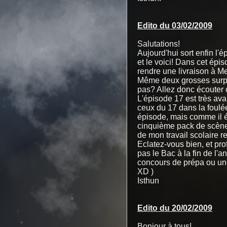
Edito du 03/02/2009
Salutations!
Aujourd'hui sort enfin l
et le voici! Dans cet épi
rendre une livraison à Me
Même deux grosses surpri
pas? Allez donc écouter 
L'épisode 17 est très ava
ceux du 17 dans la foulée.
épisode, mais comme il ét
cinquième pack de scènes
de mon travail scolaire 
Eclatez-vous bien, et prof
pas le Bac à la fin de l'a
concours de prépa ou une 
XD )
Isthun
Edito du 20/02/2009
Bonjour à tous!