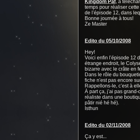
Kingdom Paf
, à télécha
temps pour réaliser cette 
de l'épisode 12, dans lequ
Bonne journée à tous!
Ze Master
Edito du 05/10/2008
Hey!
Voici enfin l'épisode 12 
étrange endroit, le Colys
bizarre avec le crâte en f
Dans le rôle du bouqueti
fiche n'est pas encore sur
Rappellons-le, c'est à e
À part ça, j'ai pas grand-
réaliste dans une boutiqu
pâtir nié hé hé).
Isthun
Edito du 02/11/2008
Ça y est...