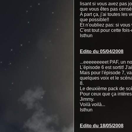
lisant si vous avez pas j
que vous êtes pas censés
A part ça, j'ai toutes le
que possible!!
Et n'oubliez pas: si vous 
C'est tout pour cette fois-
Isthun
Edito du 05/04/2008
...eeeeeeeeet PAF, un no
L'épisode 6 est sortit! J'
Mais pour l'épisode 7, va 
quelques voix et le scéna
8.
Le deuxième pack de scène
Pour ceux que ça intéress
Jimmy.
Voilà voilà...
Isthun
Edito du 18/05/2008