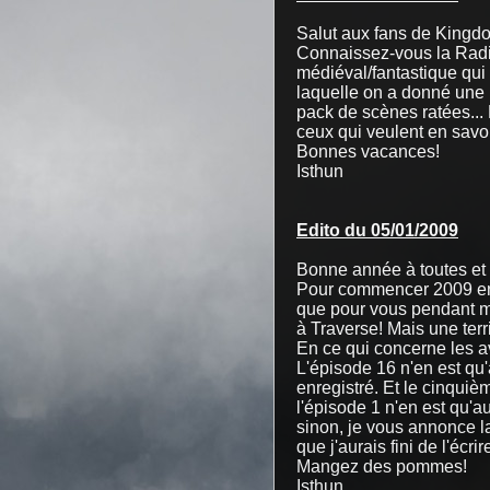
Salut aux fans de Kingd
Connaissez-vous la Radi
médiéval/fantastique qui
laquelle on a donné une p
pack de scènes ratées... 
ceux qui veulent en savoi
Bonnes vacances!
Isthun
Edito du 05/01/2009
Bonne année à toutes et 
Pour commencer 2009 en be
que pour vous pendant m
à Traverse! Mais une terri
En ce qui concerne les 
L'épisode 16 n'en est qu'au
enregistré. Et le cinqui
l'épisode 1 n'en est qu'au
sinon, je vous annonce la
que j'aurais fini de l'écrir
Mangez des pommes!
Isthun.