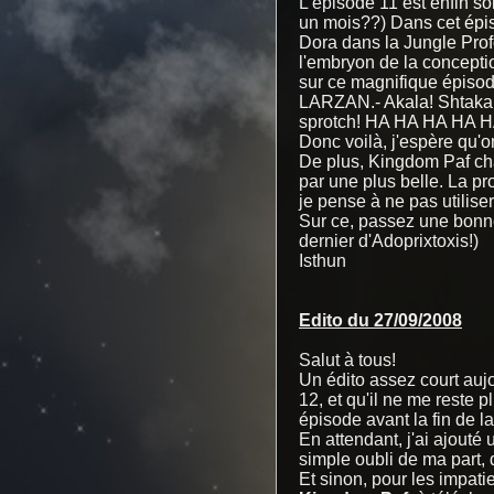
L'épisode 11 est enfin so
un mois??) Dans cet épi
Dora dans la Jungle Pro
l'embryon de la conceptio
sur ce magnifique épisode
LARZAN.- Akala! Shtaka 
sprotch! HA HA HA HA H
Donc voilà, j'espère qu'o
De plus, Kingdom Paf cha
par une plus belle. La p
je pense à ne pas utilise
Sur ce, passez une bonne 
dernier d'Adoprixtoxis!)
Isthun
Edito du 27/09/2008
Salut à tous!
Un édito assez court aujou
12, et qu'il ne me reste p
épisode avant la fin de 
En attendant, j'ai ajout
simple oubli de ma part,
Et sinon, pour les impatie