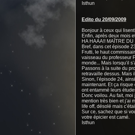
Isthun
Edito du 20/09/2009
Bonjour à ceux qui lisent
Enfin, après deux mois et
HA HAAA!! MAÎTRE DU 
Bref, dans cet épisode 2
Frutti, le haut commissa
vaisseau du professeur Fic
monde... Mais lorsqu'il s'
Passons à la suite du pr
retravaille dessus. Mais 
Sinon, l'épisode 24, ainsi
maintenant. Et ça risque
ont entammé leurs étude
Donc voilou. Au fait, moi
mention très bien et j'ai
life off, désolé mais c'étai
Sur ce, sachez que si v
votre épicier est camé.
Isthun