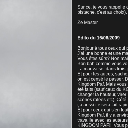
Sur ce, je vous rappelle 
pistache, c'est au choix).
Ze Master
Edito du 16/06/2009
Bonjour à tous ceux qui p
J'ai une bonne et une m
Vous êtes sûrs? Non mais 
Bon bah comme vous vou
La mauvaise: dans trois j
Et pour les autres, sach
on est censé le passer. 
Kingdom Paf. Mais vous i
été faits (sauf ceux du KG
changer la hauteur, virer 
scènes ratées etc). Côté
ça aussi ce sera fait rap
Et pour ceux qui s'en fou
Kingdom Paf, il y a enviro
travaille avec les auteur
KINGDOM PAF!!! Vous pou