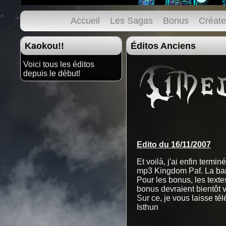
Accueil
Les Sagas
Bonus
Créate
Kaokou!!
Éditos Anciens
Voici tous les éditos
depuis le début!
Edito du 16/11/2007
Et voilà, j'ai enfin termi
mp3 Kingdom Paf. La band
Pour les bonus, les texte
bonus devraient bientôt vo
Sur ce, je vous laisse té
Isthun