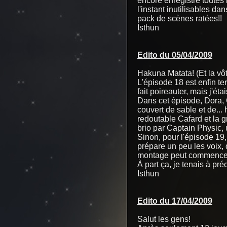
encore enregistré toutes 
l'instant inutilisables da
pack de scènes ratées!!
Isthun
Edito du 05/04/2009
Hakuna Matata! (Et la vôt
L'épisode 18 est enfin te
fait poireauter, mais j'ét
Dans cet épisode, Dora, 
couvert de sable et de... 
redoutable Cafard et la g
brio par Captain Physic,
Sinon, pour l'épisode 19, 
prépare un peu les voix, q
montage peut commencer! I
À part ça, je tenais à pr
Isthun
Edito du 17/04/2009
Salut les gens!