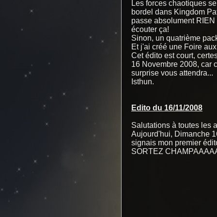
Les forces chaotiques s
bordel dans Kingdom Paf! 
passe absolument RIEN qui
écouter ça!
Sinon, un quatrième pack
Et j'ai créé une Foire au
Cet édito est court, certe
16 Novembre 2008, car c
surprise vous attendra...
Isthun.
Edito du 16/11/2008
Salutations à toutes les a
Aujourd'hui, Dimanche 16 
signais mon premier édito 
SORTEZ CHAMPAAAAAA