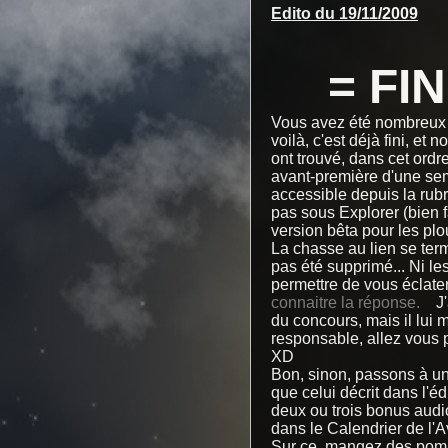
Edito du 19/11/2009
= FI
Vous avez été nombreux à
voilà, c'est déjà fini, e
ont trouvé, dans cet ordre
avant-première d'une sem
accessible depuis la ru
pas sous Explorer (bien f
version bêta pour les plo
La chasse au lien se term
pas été supprimé... Ni les
permettre de vous éclate
connaitre la réponse.
J'
du concours, mais il lui ma
responsable, allez vous p
XD
Bon, sinon, passons à un
que celui décrit dans l'éd
deux ou trois bonus audio
dans le Calendrier de l'A
Sur ce, mangez des po