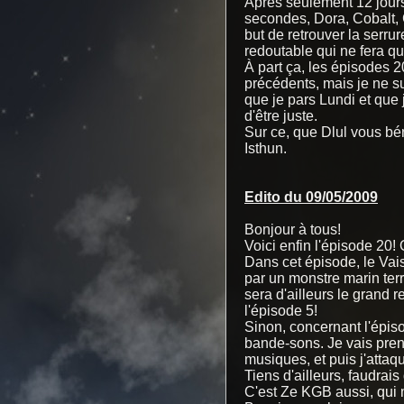
Après seulement 12 jours
secondes, Dora, Cobalt, 
but de retrouver la serru
redoutable qui ne fera qu
À part ça, les épisodes 20
précédents, mais je ne s
que je pars Lundi et que
d'être juste.
Sur ce, que Dlul vous bé
Isthun.
Edito du 09/05/2009
Bonjour à tous!
Voici enfin l'épisode 20!
Dans cet épisode, le Vai
par un monstre marin terr
sera d'ailleurs le grand 
l'épisode 5!
Sinon, concernant l'épisod
bande-sons. Je vais prend
musiques, et puis j'attaq
Tiens d'ailleurs, faudrais
C'est Ze KGB aussi, qui 