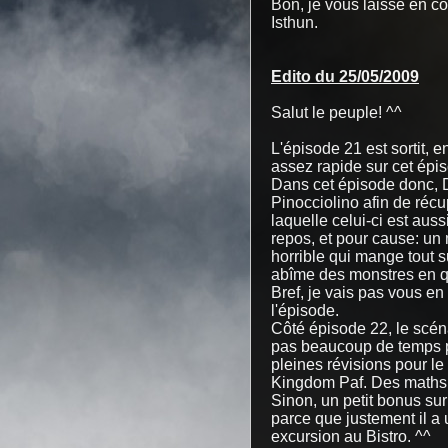
Bon, je vous laisse en c
Isthun.
Edito du 25/05/2009
Salut le peuple! ^^
L'épisode 21 est sortit, e
assez rapide sur cet épi
Dans cet épisode donc, D
Pinocciolino afin de réc
laquelle celui-ci est auss
repos, et pour cause: un
horrible qui mange tout 
abîme des monstres en q
Bref, je vais pas vous en
l'épisode.
Côté épisode 22, le scéna
pas beaucoup de temps pou
pleines révisions pour le
Kingdom Paf. Des maths 
Sinon, un petit bonus surp
parce que justement il a 
excursion au Bistro. ^^